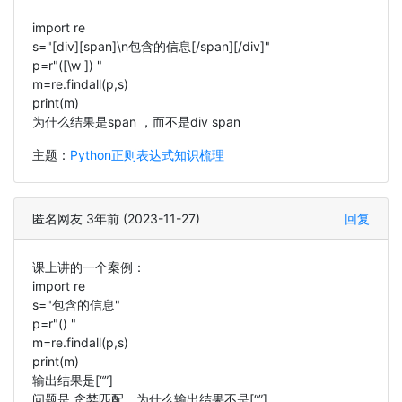
import re
s="[div][span]\n包含的信息[/span][/div]"
p=r"([\w ]) "
m=re.findall(p,s)
print(m)
为什么结果是span ，而不是div span
主题：
Python正则表达式知识梳理
匿名网友 3年前 (2023-11-27)
回复
课上讲的一个案例：
import re
s="包含的信息"
p=r"() "
m=re.findall(p,s)
print(m)
输出结果是[“”]
问题是 贪婪匹配，为什么输出结果不是[“”]