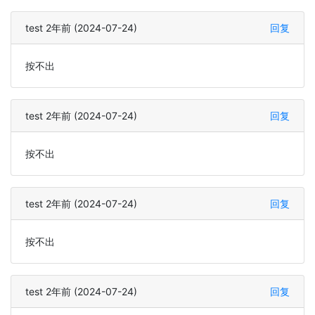
test 2年前 (2024-07-24)
回复
按不出
test 2年前 (2024-07-24)
回复
按不出
test 2年前 (2024-07-24)
回复
按不出
test 2年前 (2024-07-24)
回复