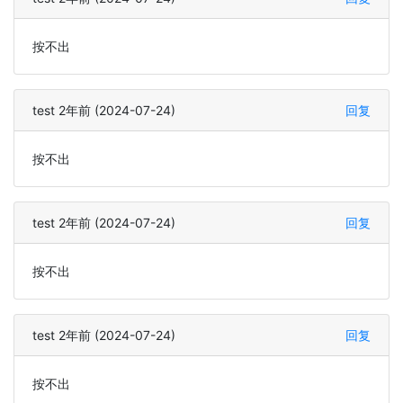
按不出
test 2年前 (2024-07-24)
回复
按不出
test 2年前 (2024-07-24)
回复
按不出
test 2年前 (2024-07-24)
回复
按不出